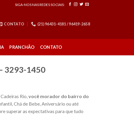
SIGA-NOS NAS REDES SOCIAIS:
CONTATO
(21) 96431-4181 / 96419-2658
NA
PRANCHÃO
CONTATO
– 3293-1450
 Cadeiras Rio,
você morador do bairro do
fantil, Chá de Bebe, Aniversário ou até
re superar as expectativas para que tudo