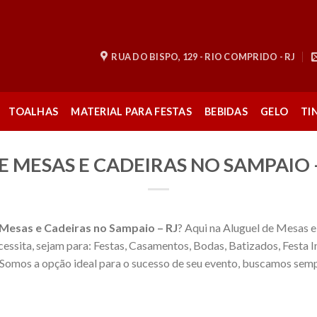
RUA DO BISPO, 129 - RIO COMPRIDO - RJ
TOALHAS
MATERIAL PARA FESTAS
BEBIDAS
GELO
TI
 MESAS E CADEIRAS NO SAMPAIO 
 Mesas e Cadeiras no Sampaio – RJ
? Aqui na Aluguel de Mesas e
cessita, sejam para: Festas, Casamentos, Bodas, Batizados, Festa In
omos a opção ideal para o sucesso de seu evento, buscamos semp