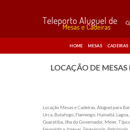
Skip
to
content
HOME
MESAS
CADEIRAS
LOCAÇÃO DE MESAS E
Locação Mesas e Cadeiras. Aluguel para Barr
Urca, Botafogo, Flamengo, Humaitá, Lagoa, Ce
Guaratiba, Ilha do Governador, Meier, Tijuca
Seropédica, Itaguaí, Teresópolis, Petrópoli