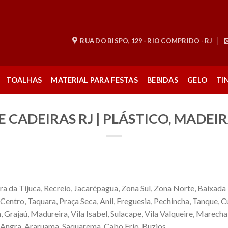
RUA DO BISPO, 129 - RIO COMPRIDO - RJ
TOALHAS
MATERIAL PARA FESTAS
BEBIDAS
GELO
TI
 CADEIRAS RJ | PLÁSTICO, MADEIR
a da Tijuca, Recreio, Jacarépagua, Zona Sul, Zona Norte, Baixada
ntro, Taquara, Praça Seca, Anil, Freguesia, Pechincha, Tanque, Cur
, Grajaú, Madureira, Vila Isabel, Sulacape, Vila Valqueire, Marech
s, Angra, Araruama, Saquarema, Cabo Frio, Buzios